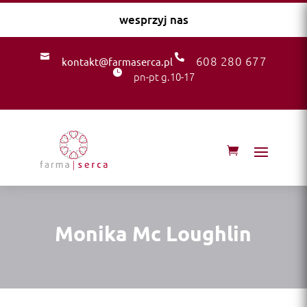
wesprzyj nas


‭608 280 677‬
kontakt@farmaserca.pl

pn-pt g.10-17
Monika Mc Loughlin